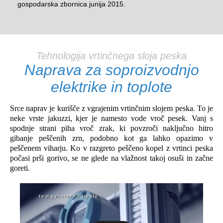
gospodarska zbornica junija 2015.
Tehnologija vrtinčnega sloja peska
Naprava za soproizvodnjo
elektrike in toplote
Srce naprav je kurišče z vgrajenim vrtinčnim slojem peska. To je
neke vrste jakuzzi, kjer je namesto vode vroč pesek. Vanj s
spodnje strani piha vroč zrak, ki povzroči naključno hitro
gibanje peščenih zrn, podobno kot ga lahko opazimo v
peščenem viharju. Ko v razgreto peščeno kopel z vrtinci peska
počasi prši gorivo, se ne glede na vlažnost takoj osuši in začne
goreti.