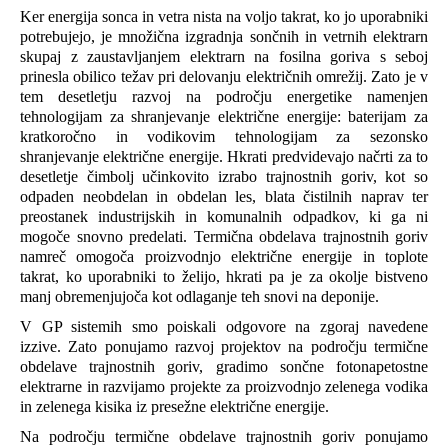
Ker energija sonca in vetra nista na voljo takrat, ko jo uporabniki
potrebujejo, je množična izgradnja sončnih in vetrnih elektrarn
skupaj z zaustavljanjem elektrarn na fosilna goriva s seboj
prinesla obilico težav pri delovanju električnih omrežij. Zato je v
tem desetletju razvoj na področju energetike namenjen
tehnologijam za shranjevanje električne energije: baterijam za
kratkoročno in vodikovim tehnologijam za sezonsko
shranjevanje električne energije. Hkrati predvidevajo načrti za to
desetletje čimbolj učinkovito izrabo trajnostnih goriv, kot so
odpaden neobdelan in obdelan les, blata čistilnih naprav ter
preostanek industrijskih in komunalnih odpadkov, ki ga ni
mogoče snovno predelati. Termična obdelava trajnostnih goriv
namreč omogoča proizvodnjo električne energije in toplote
takrat, ko uporabniki to želijo, hkrati pa je za okolje bistveno
manj obremenjujoča kot odlaganje teh snovi na deponije.
V GP sistemih smo poiskali odgovore na zgoraj navedene
izzive. Zato ponujamo razvoj projektov na področju termične
obdelave trajnostnih goriv, gradimo sončne fotonapetostne
elektrarne in razvijamo projekte za proizvodnjo zelenega vodika
in zelenega kisika iz presežne električne energije.
Na področju termične obdelave trajnostnih goriv ponujamo