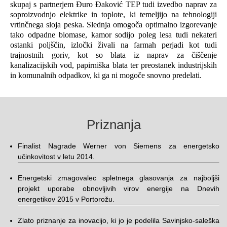
skupaj s partnerjem Đuro Đaković TEP tudi izvedbo naprav za
soproizvodnjo elektrike in toplote, ki temeljijo na tehnologiji
vrtinčnega sloja peska. Slednja omogoča optimalno izgorevanje
tako odpadne biomase, kamor sodijo poleg lesa tudi nekateri
ostanki poljščin, izločki živali na farmah perjadi kot tudi
trajnostnih goriv, kot so blata iz naprav za čiščenje
kanalizacijskih vod, papirniška blata ter preostanek industrijskih
in komunalnih odpadkov, ki ga ni mogoče snovno predelati.
Priznanja
Finalist Nagrade Werner von Siemens za energetsko
učinkovitost v letu 2014.
Energetski zmagovalec spletnega glasovanja za najboljši
projekt uporabe obnovljivih virov energije na Dnevih
energetikov 2015 v Portorožu.
Zlato priznanje za inovacijo, ki jo je podelila Savinjsko-saleška