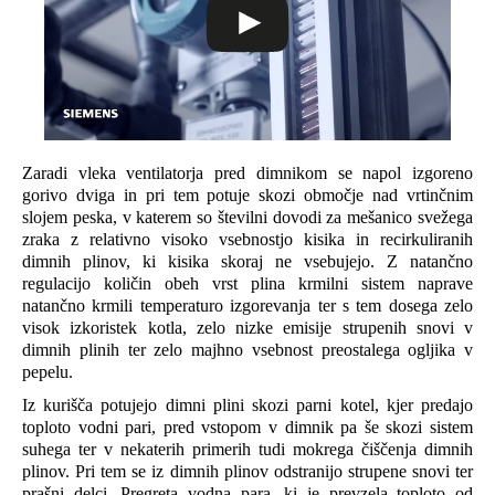
Zaradi vleka ventilatorja pred dimnikom se napol izgoreno
gorivo dviga in pri tem potuje skozi območje nad vrtinčnim
slojem peska, v katerem so številni dovodi za mešanico svežega
zraka z relativno visoko vsebnostjo kisika in recirkuliranih
dimnih plinov, ki kisika skoraj ne vsebujejo. Z natančno
regulacijo količin obeh vrst plina krmilni sistem naprave
natančno krmili temperaturo izgorevanja ter s tem dosega zelo
visok izkoristek kotla, zelo nizke emisije strupenih snovi v
dimnih plinih ter zelo majhno vsebnost preostalega ogljika v
pepelu.
Iz kurišča potujejo dimni plini skozi parni kotel, kjer predajo
toploto vodni pari, pred vstopom v dimnik pa še skozi sistem
suhega ter v nekaterih primerih tudi mokrega čiščenja dimnih
plinov. Pri tem se iz dimnih plinov odstranijo strupene snovi ter
prašni delci. Pregreta vodna para, ki je prevzela toploto od