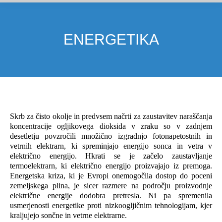
ENERGETIKA
Skrb za čisto okolje in predvsem načrti za zaustavitev naraščanja
koncentracije ogljikovega dioksida v zraku so v zadnjem
desetletju povzročili množično izgradnjo fotonapetostnih in
vetrnih elektrarn, ki spreminjajo energijo sonca in vetra v
električno energijo. Hkrati se je začelo zaustavljanje
termoelektrarn, ki električno energijo proizvajajo iz premoga.
Energetska kriza, ki je Evropi onemogočila dostop do poceni
zemeljskega plina, je sicer razmere na področju proizvodnje
električne energije dodobra pretresla. Ni pa spremenila
usmerjenosti energetike proti nizkoogljičnim tehnologijam, kjer
kraljujejo sončne in vetrne elektrarne.