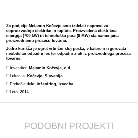
Za podjetje Melamin Kočevje smo izdelali napravo za
soproizvodnjo elektrike in toplote. Proizvedena električna
energija (700 kW) in tehnološka para (8 MW) sta namenjena
proizvodnemu procesu tovarne.
Jedro kurišča je ogret vrtinčni sloj peska, v katerem izgorevata
neobdelan odpadni les ter odpadni zrak iz proizvodnega procesa
tovarne.
Investitor:
Melamin Kočevje, d.d.
Lokacija:
Kočevje, Slovenija
Področje dela:
inženiring, izvedba
Leto:
2014
PODOBNI PROJEKTI